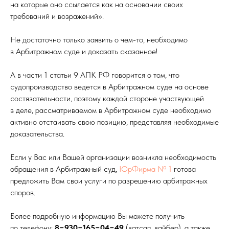
на которые оно ссылается как на основании своих
требований и возражений».
Не достаточно только заявить о чем-то, необходимо
в Арбитражном суде и доказать сказанное!
А в части 1 статьи 9 АПК РФ говорится о том, что
судопроизводство ведется в Арбитражном суде на основе
состязательности, поэтому каждой стороне участвующей
в деле, рассматриваемом в Арбитражном суде необходимо
активно отстаивать свою позицию, представляя необходимые
доказательства.
Если у Вас или Вашей организации возникла необходимость
обращения в Арбитражный суд,
ЮрФирма № 1
готова
предложить Вам свои услуги по разрешению арбитражных
споров.
Более подробную информацию Вы можете получить
по телефону:
8−930−165−04−49
(ватсап, вайбер), а также